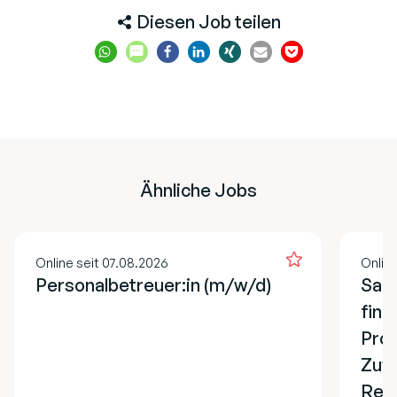
Diesen Job teilen
Ähnliche Jobs
Online seit 07.08.2026
Online
Personalbetreuer:in (m/w/d)
Sach
fina
Pro
Zuw
Refe