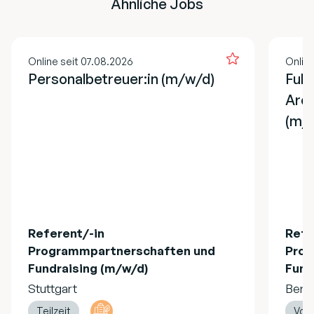
Ähnliche Jobs
Online seit 07.08.2026
Online
Personalbetreuer:in (m/w/d)
Full
Arch
(m/
Referent/-in
Refe
Programmpartnerschaften und
Prog
Fundraising (m/w/d)
Fund
Stuttgart
Berli
Teilzeit
Voll