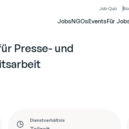
Job-Quiz
Bl
Jobs
NGOs
Events
Für Job
für Presse- und
itsarbeit
Dienstverhältnis