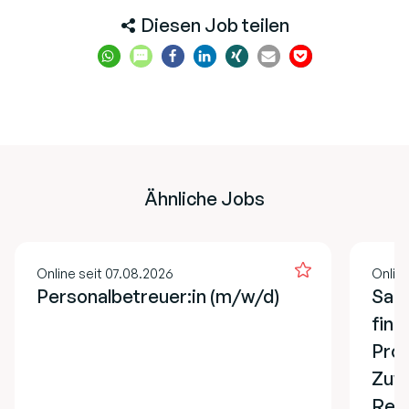
Diesen Job teilen
Ähnliche Jobs
Online seit 07.08.2026
Online
Personalbetreuer:in (m/w/d)
Sach
fina
Pro
Zuw
Refe