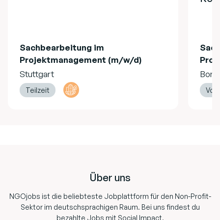
Sachbearbeitung im
Sach
Projektmanagement (m/w/d)
Proj
Stuttgart
Bonn
Teilzeit
Vollz
Footer
Über uns
NGOjobs ist die beliebteste Jobplattform für den Non-Profit-
Sektor im deutschsprachigen Raum. Bei uns findest du
bezahlte Jobs mit Social Impact.