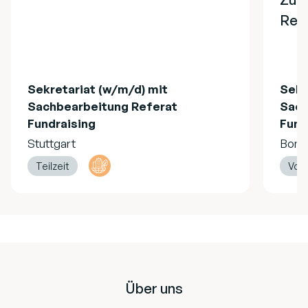
Refe
Sekretariat (w/m/d) mit
Sekr
Sachbearbeitung Referat
Sach
Fundraising
Fund
Stuttgart
Bonn
Teilzeit
Vollz
Footer
Über uns