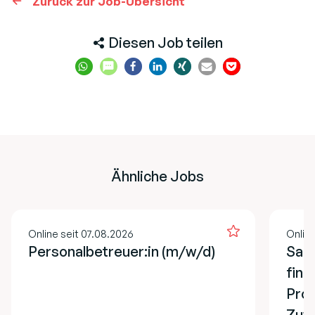
Zurück zur Job-Übersicht
Diesen Job teilen
Ähnliche Jobs
Online seit 07.08.2026
Online
Personalbetreuer:in (m/w/d)
Sach
fina
Pro
Zuw