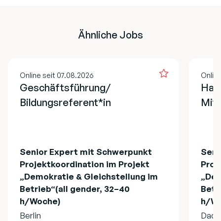
Ähnliche Jobs
Online seit 07.08.2026
Online
Geschäftsführung/
Hau
Bildungsreferent*in
Mita
Senior Expert mit Schwerpunkt
Seni
Projektkoordination im Projekt
Proj
„Demokratie & Gleichstellung im
„Dem
Betrieb“(all gender, 32–40
Betr
h/Woche)
h/Wo
Berlin
Dach