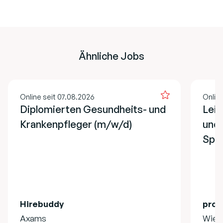
Ähnliche Jobs
Online seit 07.08.2026
Onlin
Diplomierten Gesundheits- und
Lei
Krankenpfleger (m/w/d)
und 
Spe
Hirebuddy
pro 
Axams
Wien