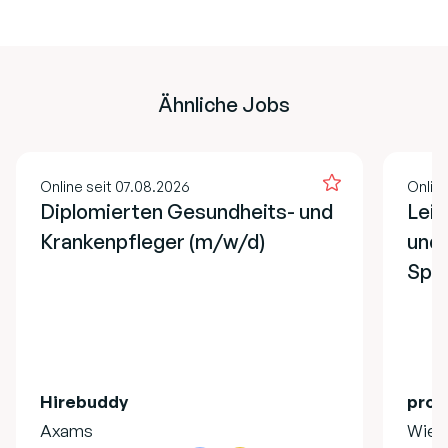
Ähnliche Jobs
Online seit 07.08.2026
Onlin
Diplomierten Gesundheits- und
Lei
Krankenpfleger (m/w/d)
und 
Spe
Hirebuddy
pro 
Axams
Wien