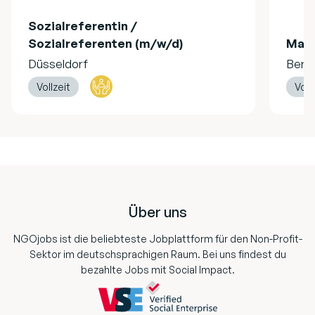
Sozialreferentin /
Sozialreferenten (m/w/d)
Mag
Düsseldorf
Berli
Vollzeit
Voll
Footer
Über uns
NGOjobs ist die beliebteste Jobplattform für den Non-Profit-
Sektor im deutschsprachigen Raum. Bei uns findest du
bezahlte Jobs mit Social Impact.