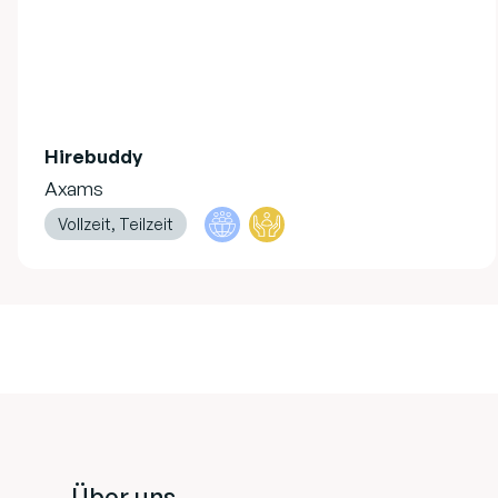
Hirebuddy
Axams
Vollzeit, Teilzeit
Footer
Über uns