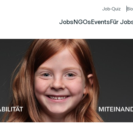
Job-Quiz
Bl
Jobs
NGOs
Events
Für Job