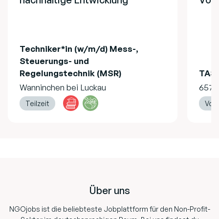
Techniker*in (w/m/d) Mess-,
Steuerungs- und
Regelungstechnik (MSR)
TASS
Wanninchen bei Luckau
6576
Teilzeit
Voll
Footer
Über uns
NGOjobs ist die beliebteste Jobplattform für den Non-Profit-