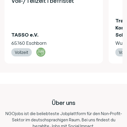
Voll-/Teilzeit I befristet
Trai
Komm
TASSO e.V.
Schw
65760 Eschborn
Wuste
Vollzeit
Voll
Footer
Über uns
NGOjobs ist die beliebteste Jobplattform für den Non-Profit-
Sektor im deutschsprachigen Raum. Bei uns findest du
bezahlte Jobs mit Social Impact.