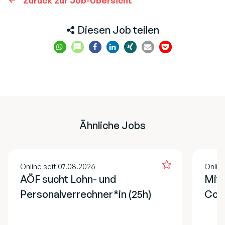
Zurück zur Job-Übersicht
Diesen Job teilen
Ähnliche Jobs
Online seit 07.08.2026
Online
AÖF sucht Lohn- und
Mita
Personalverrechner*in (25h)
Cont