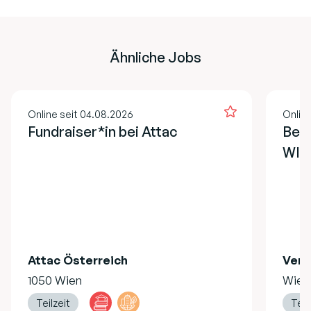
Ähnliche Jobs
Online seit 04.08.2026
Onlin
Fundraiser*in bei Attac
Bera
WIE
Attac Österreich
Vere
1050 Wien
Wien
Teilzeit
Teil