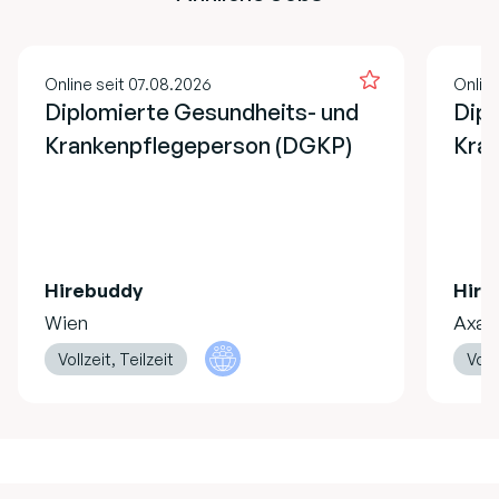
Online seit 07.08.2026
Online
Diplomierte Gesundheits- und
Dipl
Krankenpflegeperson (DGKP)
Kran
Hirebuddy
Hire
Wien
Axa
Vollzeit, Teilzeit
Vollz