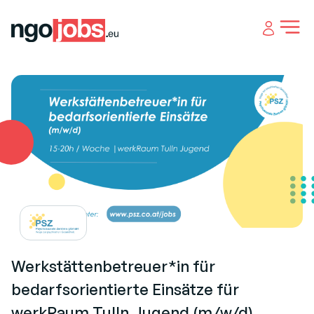
Open 
Werkstättenbetreuer*in für
bedarfsorientierte Einsätze für
werkRaum Tulln Jugend (m/w/d)