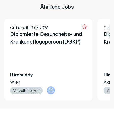
Ähnliche Jobs
Online seit 07.08.2026
Online
Diplomierte Gesundheits- und
Dipl
Krankenpflegeperson (DGKP)
Kran
Hirebuddy
Hire
Wien
Axa
Vollzeit, Teilzeit
Vollz