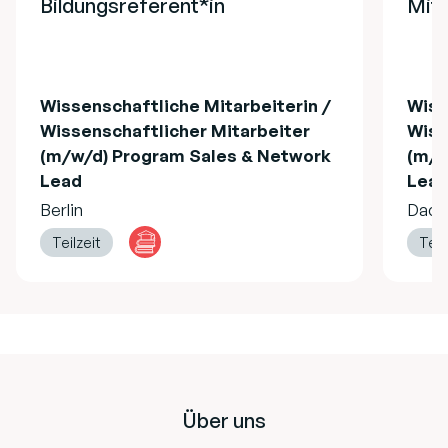
Bildungsreferent*in
Mita
Wissenschaftliche Mitarbeiterin /
Wiss
Wissenschaftlicher Mitarbeiter
Wiss
(m/w/d) Program Sales & Network
(m/w
Lead
Lea
Berlin
Dach
Teilzeit
Teil
Footer
Über uns