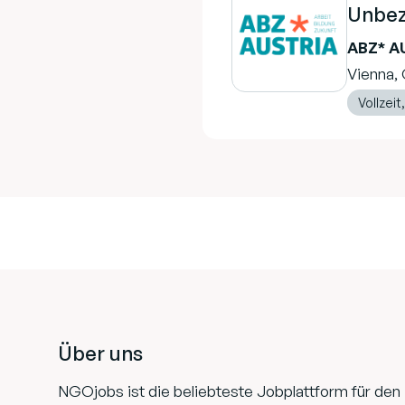
Unbez
ABZ* A
Vienna, 
Vollzeit,
Footer
Über uns
NGOjobs ist die beliebteste Jobplattform für den