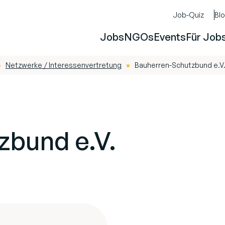
Job-Quiz
Bl
Jobs
NGOs
Events
Für Job
Netzwerke / Interessenvertretung
Bauherren-Schutzbund e.V
-
zbund e.V.