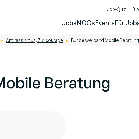
Job-Quiz
Bl
Jobs
NGOs
Events
Für Job
Antirassismus, Zivilcourage
Bundesverband Mobile Beratung
-
-
obile Beratung