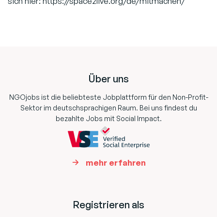
sich hier: https://space2live.org/de/mitmachen/
Footer
Über uns
NGOjobs ist die beliebteste Jobplattform für den Non-Profit-
Sektor im deutschsprachigen Raum. Bei uns findest du
bezahlte Jobs mit Social Impact.
mehr erfahren
Registrieren als