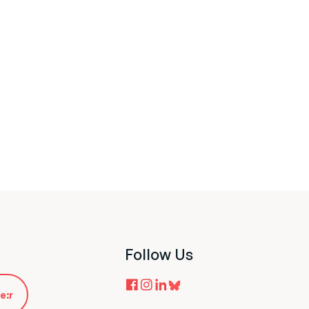
Follow Us
e:r