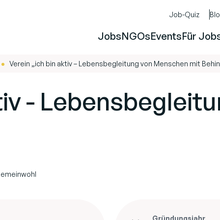
Job-Quiz
Bl
Jobs
NGOs
Events
Für Job
Verein „ich bin aktiv – Lebensbegleitung von Menschen mit Behi
-
ktiv - Lebensbeglei
 Gemeinwohl
Gründungsjahr