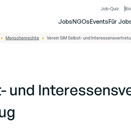
Job-Quiz
Bl
Jobs
NGOs
Events
Für Job
Menschenrechte
Verein SiM Selbst- und Interessensvertre
-
-
t- und Interessens
ug