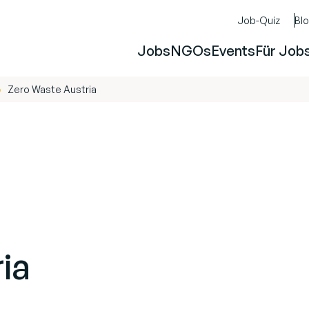
Job-Quiz
Bl
Jobs
NGOs
Events
Für Job
Zero Waste Austria
ia