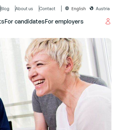
English
Blog
About us
Contact
Austria
ts
For candidates
For employers