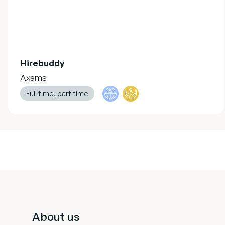
Hirebuddy
Axams
Full time, part time
Footer
About us