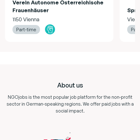
Verein Autonome Österreichische
Frauenhäuser
Spru
1150 Vienna
Vien
Part-time
Part
Footer
About us
NGOjobs is the most popular job platform for the non-profit
sector in German-speaking regions. We offer paid jobs with a
social impact.
.