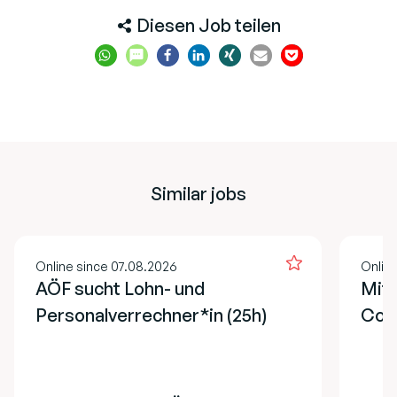
Diesen Job teilen
Similar jobs
Online since 07.08.2026
Onlin
AÖF sucht Lohn- und
Mita
Personalverrechner*in (25h)
Cont