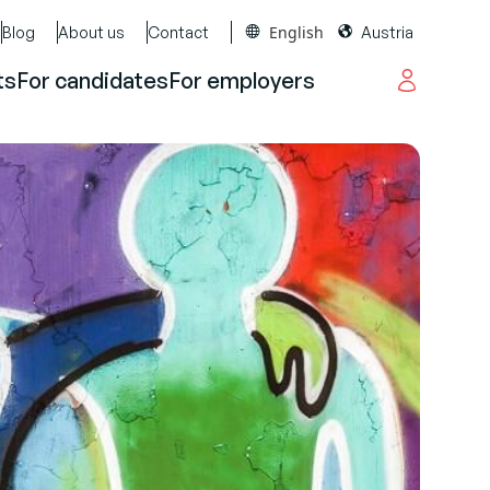
English
Blog
About us
Contact
Austria
ts
For candidates
For employers