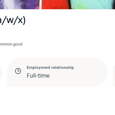
m/w/x)
 common good
Employment relationship
Full-time