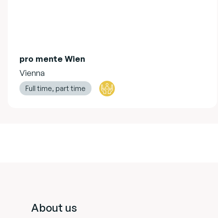
pro mente Wien
Vienna
Full time, part time
Footer
About us