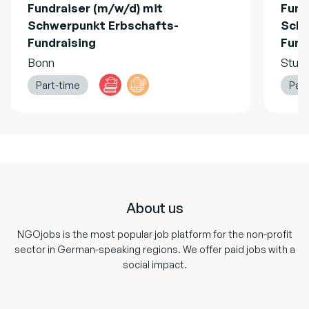
Fundraiser (m/w/d) mit
Fund
Schwerpunkt Erbschafts-
Schw
Fundraising
Fund
Bonn
Stutt
Part-time
Part
Footer
About us
NGOjobs is the most popular job platform for the non-profit
sector in German-speaking regions. We offer paid jobs with a
social impact.