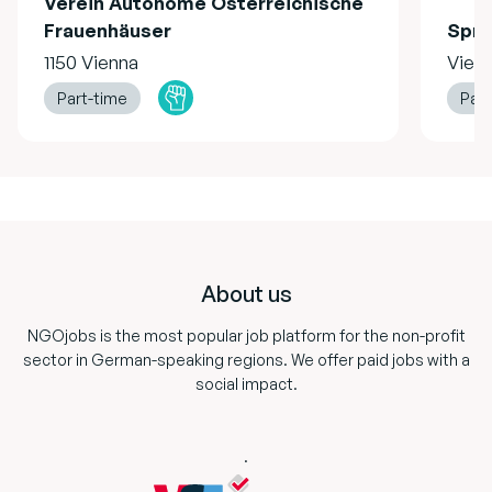
Verein Autonome Österreichische
Frauenhäuser
Spru
1150 Vienna
Vien
Part-time
Part
Footer
About us
NGOjobs is the most popular job platform for the non-profit
sector in German-speaking regions. We offer paid jobs with a
social impact.
.