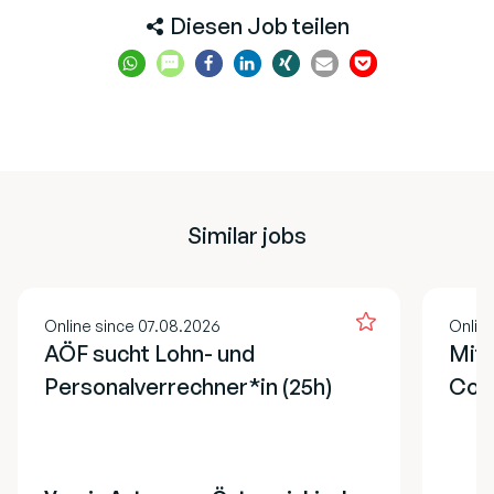
Diesen Job teilen
Similar jobs
Online since 07.08.2026
Onlin
AÖF sucht Lohn- und
Mita
Personalverrechner*in (25h)
Cont