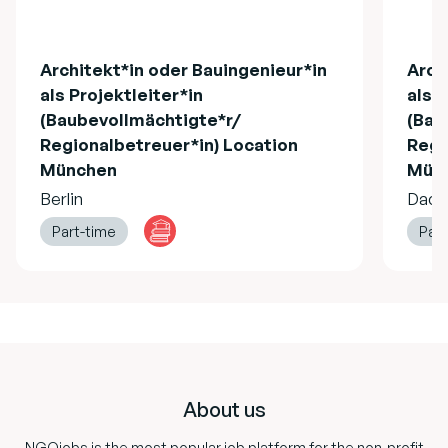
Architekt*in oder Bauingenieur*in
Arch
als Projektleiter*in
als P
(Baubevollmächtigte*r/
(Bau
Regionalbetreuer*in) Location
Regi
München
Mün
Berlin
Dach
Part-time
Part
Footer
About us
NGOjobs is the most popular job platform for the non-profit