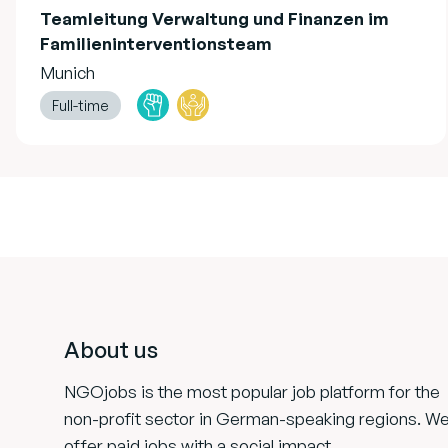
Teamleitung Verwaltung und Finanzen im
Familieninterventionsteam
Munich
Full-time
Footer
About us
NGOjobs is the most popular job platform for the
non-profit sector in German-speaking regions. W
offer paid jobs with a social impact.