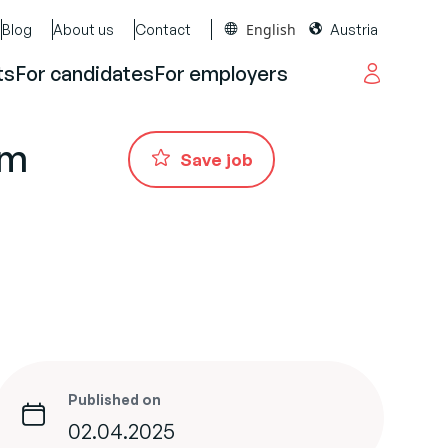
English
Blog
About us
Contact
Austria
ts
For candidates
For employers
im
Save job
Published on
02.04.2025