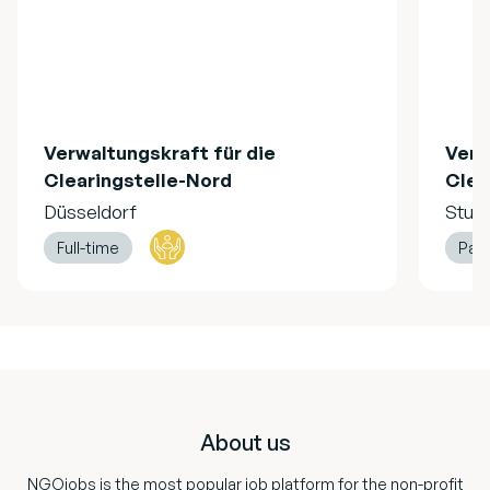
Verwaltungskraft für die
Verw
Clearingstelle-Nord
Clea
Düsseldorf
Stutt
Full-time
Part
Footer
About us
NGOjobs is the most popular job platform for the non-profit