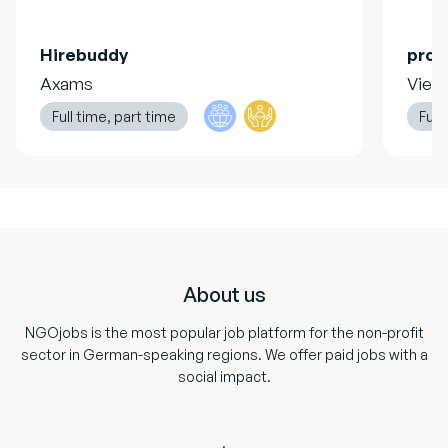
Hirebuddy
pro 
Axams
Vien
Full time, part time
Full
Footer
About us
NGOjobs is the most popular job platform for the non-profit
sector in German-speaking regions. We offer paid jobs with a
social impact.
.