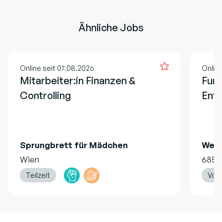
Ähnliche Jobs
Online seit 07.08.2026
Onlin
Mitarbeiter:in Finanzen &
Fund
Controlling
Ent
Sprungbrett für Mädchen
Welt
Wien
6850
Teilzeit
Vollz