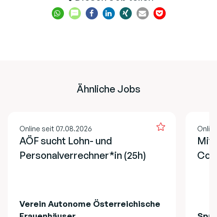
Ähnliche Jobs
Online seit 07.08.2026
Online
AÖF sucht Lohn- und
Mita
Personalverrechner*in (25h)
Cont
Verein Autonome Österreichische
Frauenhäuser
Spru