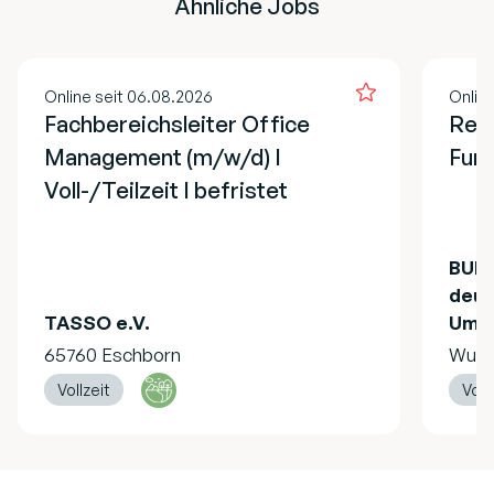
Ähnliche Jobs
Online seit 06.08.2026
Online
Fachbereichsleiter Office
Refe
Management (m/w/d) I
Fund
Voll-/Teilzeit I befristet
BUND
deut
TASSO e.V.
Umwe
65760 Eschborn
Wuste
Vollzeit
Voll