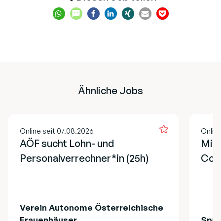
Ähnliche Jobs
Online seit 07.08.2026
Online
AÖF sucht Lohn- und
Mita
Personalverrechner*in (25h)
Cont
Verein Autonome Österreichische
Frauenhäuser
Spru