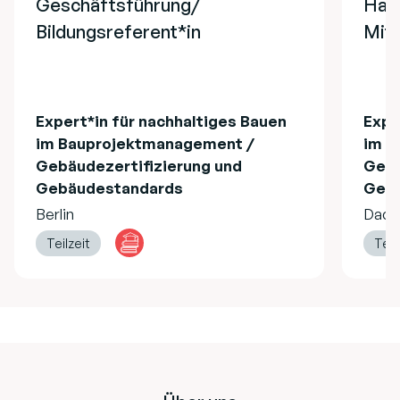
Geschäftsführung/
Hau
Bildungsreferent*in
Mita
Expert*in für nachhaltiges Bauen
Expe
im Bauprojektmanagement /
im B
Gebäudezertifizierung und
Gebä
Gebäudestandards
Gebä
Berlin
Dach
Teilzeit
Teil
Footer