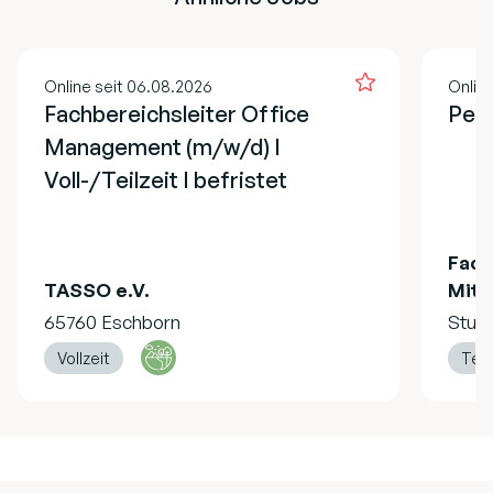
Online seit 06.08.2026
Online
Fachbereichsleiter Office
Pers
Management (m/w/d) I
Voll-/Teilzeit I befristet
Fach
TASSO e.V.
Mitg
65760 Eschborn
Stutt
Vollzeit
Teil