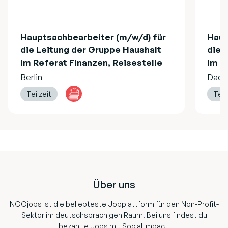
Hauptsachbearbeiter (m/w/d) für
Haup
die Leitung der Gruppe Haushalt
die 
im Referat Finanzen, Reisestelle
im R
Berlin
Dach
Teilzeit
Teil
Footer
Über uns
NGOjobs ist die beliebteste Jobplattform für den Non-Profit-
Sektor im deutschsprachigen Raum. Bei uns findest du
bezahlte Jobs mit Social Impact.