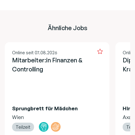
Ähnliche Jobs
Online seit 07.08.2026
Online
Mitarbeiter:in Finanzen &
Dipl
Controlling
Kran
Sprungbrett für Mädchen
Hire
Wien
Axa
Teilzeit
Teilz