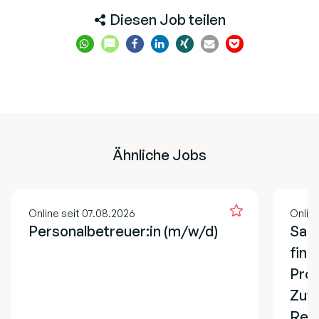
Diesen Job teilen
Ähnliche Jobs
Online seit 07.08.2026
Online
Personalbetreuer:in (m/w/d)
Sach
fina
Pro
Zuw
Refe