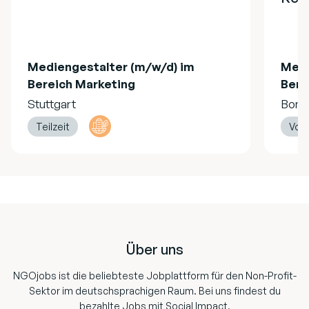
Mediengestalter (m/w/d) im
Medi
Bereich Marketing
Bere
Stuttgart
Bonn
Teilzeit
Vollz
Footer
Über uns
NGOjobs ist die beliebteste Jobplattform für den Non-Profit-
Sektor im deutschsprachigen Raum. Bei uns findest du
bezahlte Jobs mit Social Impact.