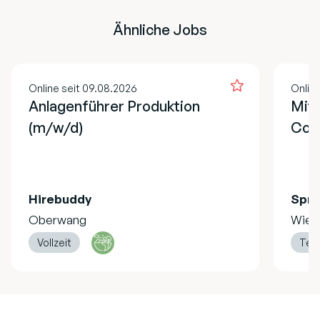
Ähnliche Jobs
Online seit 09.08.2026
Online
Anlagenführer Produktion
Mita
(m/w/d)
Cont
Hirebuddy
Spru
Oberwang
Wien
Vollzeit
Teil