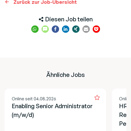
Zurück zur Job-Übersicht
Diesen Job teilen
Ähnliche Jobs
Online seit 04.08.2026
Online
Enabling Senior Administrator
HR M
(m/w/d)
Recr
Pers