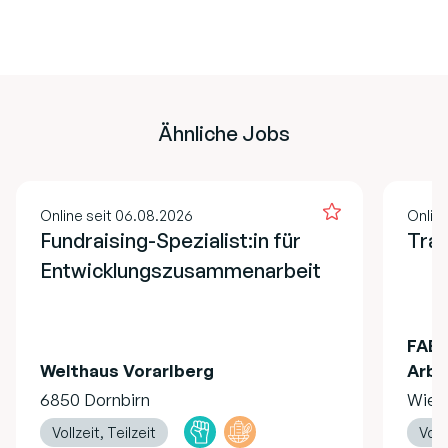
Ähnliche Jobs
Online seit 06.08.2026
Onlin
Fundraising-Spezialist:in für
Trai
Entwicklungszusammenarbeit
FAB 
Welthaus Vorarlberg
Arbe
6850 Dornbirn
Wien
Vollzeit, Teilzeit
Vollz