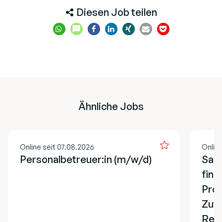
Diesen Job teilen
Ähnliche Jobs
Online seit 07.08.2026
Online
Personalbetreuer:in (m/w/d)
Sach
fina
Pro
Zuw
Refe