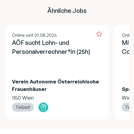
Ähnliche Jobs
Online seit 07.08.2026
Online
AÖF sucht Lohn- und
Mita
Personalverrechner*in (25h)
Cont
Verein Autonome Österreichische
Frauenhäuser
Spru
1150 Wien
Wien
Teilzeit
Teil