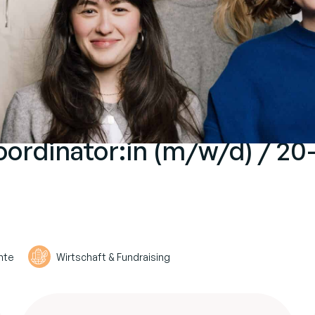
oordinator:in (m/w/d) / 20
hte
Wirtschaft & Fundraising