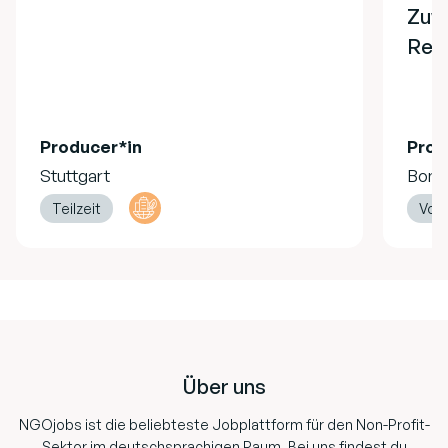
Zuw
Refe
Producer*in
Prod
Stuttgart
Bonn
Teilzeit
Vollz
Footer
Über uns
NGOjobs ist die beliebteste Jobplattform für den Non-Profit-
Sektor im deutschsprachigen Raum. Bei uns findest du